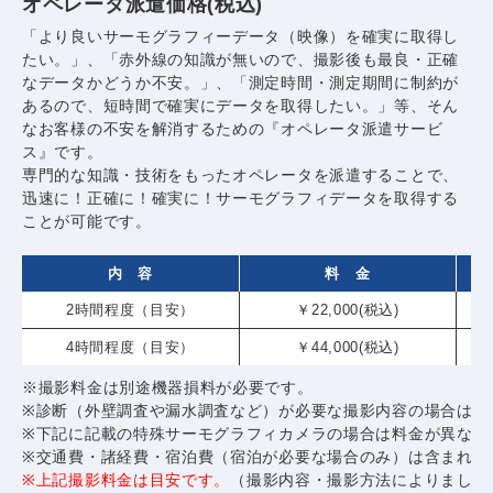
オペレータ派遣価格(税込)
「より良いサーモグラフィーデータ（映像）を確実に取得し
たい。」、「赤外線の知識が無いので、撮影後も最良・正確
なデータかどうか不安。」、「測定時間・測定期間に制約が
あるので、短時間で確実にデータを取得したい。」等、そん
なお客様の不安を解消するための『オペレータ派遣サービ
ス』です。
専門的な知識・技術をもったオペレータを派遣することで、
迅速に！正確に！確実に！サーモグラフィデータを取得する
ことが可能です。
内 容
料 金
2時間程度（目安）
￥22,000(税込)
4時間程度（目安）
￥44,000(税込)
※撮影料金は別途機器損料が必要です。
※診断（外壁調査や漏水調査など）が必要な撮影内容の場合は別
※下記に記載の特殊サーモグラフィカメラの場合は料金が異なり
※交通費・諸経費・宿泊費（宿泊が必要な場合のみ）は含まれて
※上記撮影料金は目安です。
（撮影内容・撮影方法によりまして