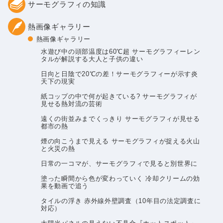
サーモグラフィの知識
熱画像ギャラリー
熱画像ギャラリー
水遊び中の頭部温度は60℃超 サーモグラフィーレン
タルが解説する大人と子供の違い
日向と日陰で20℃の差！サーモグラフィーが示す炎
天下の現実
紙コップの中で何が起きている? サーモグラフィが
見せる熱対流の芸術
遠くの街並みまでくっきり サーモグラフィが見せる
都市の熱
煙の向こうまで見える サーモグラフィが捉える火山
と火災の熱
日常の一コマが、サーモグラフィで見ると別世界に
塗った瞬間から色が変わっていく 冷却クリームの効
果を動画で追う
タイルの浮き 赤外線外壁調査（10年目の法定調査に
対応）