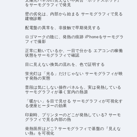
太陽光パネルの見えない不具合『ホットスポット』
をサーモグラフィで発見
壁の劣化は、内部から始まる サーモグラフィで見る
建物診断
配電盤の異常を、非接触で早期発見する
ロゴマークの陰に、発熱の痕跡 iPhoneをサーモグラ
フィで撮影
正常に動いているか、一目で分かる エアコンの稼働
状態をサーモグラフィで確認
目に見えない換気の流れを、色で証明する
蛍光灯は「光る」だけじゃない サーモグラフィが映
す発熱の実態
普段は気にしない操作パネルも、実は発熱している
サーモグラフィが暴く室内の熱源
「暖かい」を目で見せる サーモグラフィが可視化す
る便座ヒーターの効果
印刷時、プリンターのどこが発熱している? サーモ
グラフィで見る内部の熱
発熱箇所はどこ? サーモグラフィで基盤の『見えな
い熱』を可視化