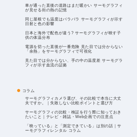
車が通った直後の道路はまだ暖かい サーモグラフィ
が見せる街の熱の記憶
同じ屋根でも温度はバラバラ サーモグラフィが示す
日射と色の影響
日本と海外で配色が違う? サーモグラフィが映す子
供の体温分布
電源を切った直後が一番危険 見た目では分からない
「余熱」をサーモグラフィで可視化
見た目では分からない、手の中の温度差 サーモグラ
フィが示す血流の証拠
コラム
サーモグラフィカメラ選び、その比較で本当に大丈
夫ですか。｜失敗しない比較ポイントと選び方
サーモグラフィの比較・検証を行う際に知っておき
たいこと｜テレビ・雑誌・Web企画での注意点
「映っている」と「測定できている」は別の話｜サ
ーモグラフィレンタル コラム