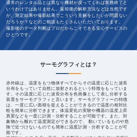
通常のレンタル品とは異なり機材が戻ってくれば業務終了と
いうわけではありません。返却後の解析方法などは当然です
が、測定結果や撮影結果でこういう見解をしたいが問題ない
だろうか？などのご相談もたくさんいただいております。
撮影後のデータ判断はプロだからこそできる安心サービスの
ひとつです。
サーモグラフィとは？
赤外線は、温度をもつ物体すべてからその温度に応じた波長
分布をもっていて自然に放射されるという特徴をもっていま
す。その温度に応じた波長分布を色画像として表し分析する
装置をサーモグラフィと言います。サーモグラフィーの特徴
は、一度に広い面積を捉えることができるので温度の相対比
較を簡単に分析できます。体温変化の実験や機器の温度上昇
異変などを一度に計測・分析することが可能です。また、対
象物から離れて温度測定ができるので、 動いているものや危
険で近づけないものでも簡単に温度計測・分析することが可
能です。