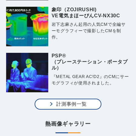
象印（ZOJIRUSHI)
VE電気まほーびんCV-NX30C
岩下志麻さん起用の人気CMで全編サ
ーモグラフィーで撮影したCMを制
作。
PSP®
（プレーステーション・
ポータブ
ル）
『METAL GEAR AC!D2』のCMにサー
モグラフィが使用されました。
計測事例一覧
熱画像ギャラリー