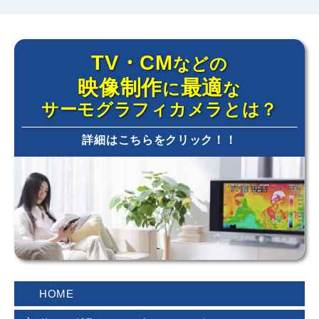
が示す大人と子供の違いページを追加しまし
た。
2026.7.1
TV・CM
などの
サーモグラフィとはのページを更新しました、
映像制作
最適
に
な
レンタル時の参考にしてください。
サーモグラフィカメラとは？
2026.6.2
詳細はこちらをクリック！！
赤外線サーモグラフィカメラを毎日扱うプロ達
のコラム 其の八を更新しました。
2026.5.7
赤外線サーモグラフィカメラを毎日扱うプロ達
のコラム其の七を更新しました。
2024.10.10
HOME
サーモグラフィカメラで撮影した画像を掲載し
たサーモグラフィギャラリーのページに、日向