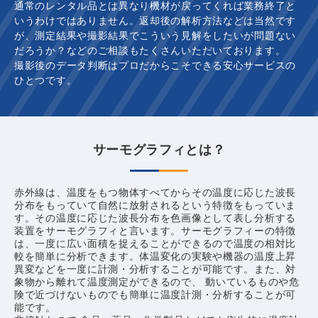
通常のレンタル品とは異なり機材が戻ってくれば業務終了と
いうわけではありません。返却後の解析方法などは当然です
が、測定結果や撮影結果でこういう見解をしたいが問題ない
だろうか？などのご相談もたくさんいただいております。
撮影後のデータ判断はプロだからこそできる安心サービスの
ひとつです。
サーモグラフィとは？
赤外線は、温度をもつ物体すべてからその温度に応じた波長
分布をもっていて自然に放射されるという特徴をもっていま
す。その温度に応じた波長分布を色画像として表し分析する
装置をサーモグラフィと言います。サーモグラフィーの特徴
は、一度に広い面積を捉えることができるので温度の相対比
較を簡単に分析できます。体温変化の実験や機器の温度上昇
異変などを一度に計測・分析することが可能です。また、対
象物から離れて温度測定ができるので、 動いているものや危
険で近づけないものでも簡単に温度計測・分析することが可
能です。