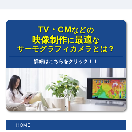
が示す大人と子供の違いページを追加しまし
た。
2026.7.1
TV・CM
などの
サーモグラフィとはのページを更新しました、
映像制作
最適
に
な
レンタル時の参考にしてください。
サーモグラフィカメラとは？
2026.6.2
詳細はこちらをクリック！！
赤外線サーモグラフィカメラを毎日扱うプロ達
のコラム 其の八を更新しました。
2026.5.7
赤外線サーモグラフィカメラを毎日扱うプロ達
のコラム其の七を更新しました。
2024.10.10
HOME
サーモグラフィカメラで撮影した画像を掲載し