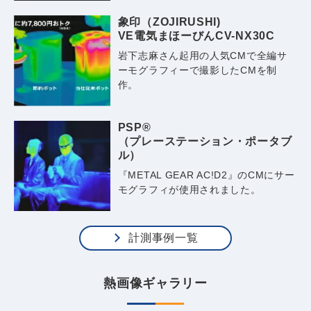
象印（ZOJIRUSHI)
VE電気まほーびんCV-NX30C
岩下志麻さん起用の人気CMで全編サ
ーモグラフィーで撮影したCMを制
作。
PSP®
（プレーステーション・
ポータブ
ル）
『METAL GEAR AC!D2』のCMにサー
モグラフィが使用されました。
計測事例一覧
熱画像ギャラリー